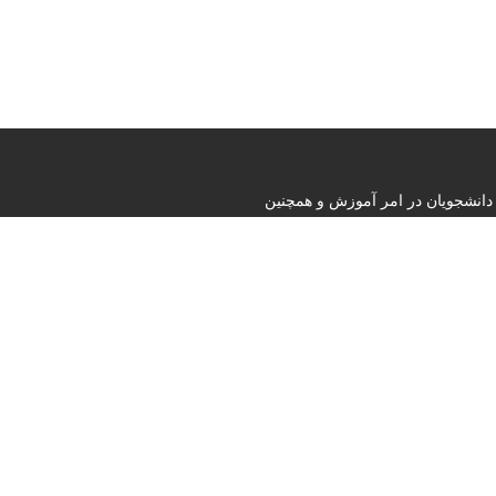
دانشجویان در امر آموزش و همچنین
 و امیدوار است بتواند نقشی
Contact us
تهران خیابان وصال خیابان ایتالیا ب
Phone : +982188963122
admin@shahramoz.ir
E-mail :
Follow us