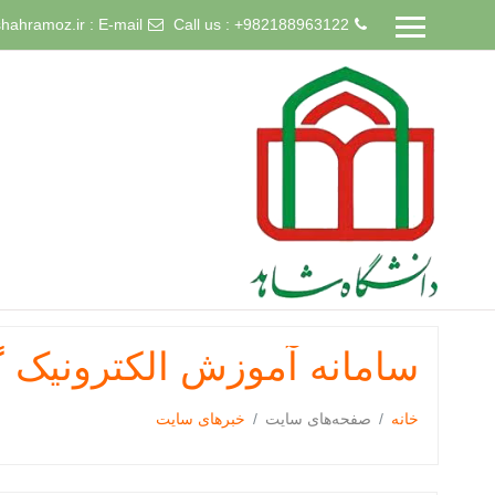
hahramoz.ir
E-mail :
Call us : +982188963122
رش
ه
حتوای
صلی
سامانه آموزش الکترونیک 
خانه
صفحه‌های سایت
خبرهای سایت