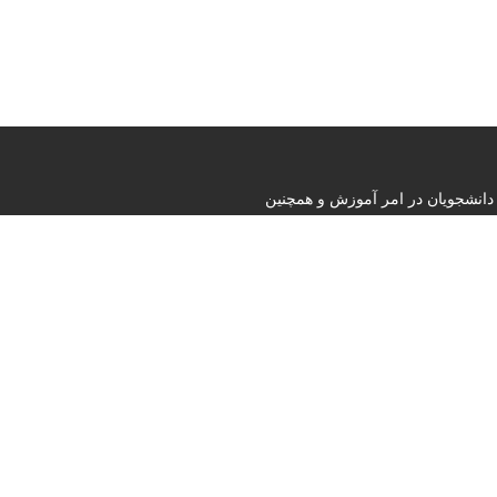
دانشجویان در امر آموزش و همچنین
 و امیدوار است بتواند نقشی
Contact us
تهران خیابان وصال خیابان ایتالیا ب
Phone : +982188963122
admin@shahramoz.ir
E-mail :
Follow us