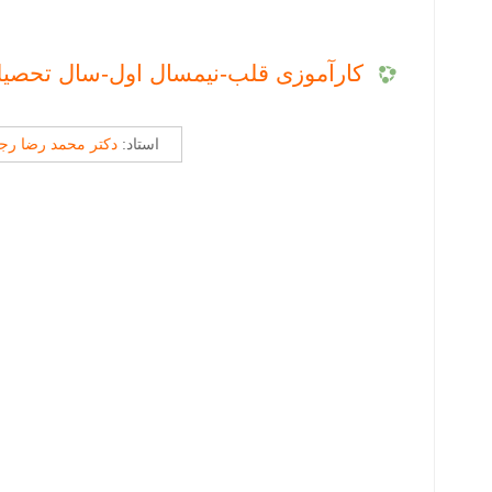
کارآموزی قلب-نیمسال اول-سال تحصیلی1403-02
استاد:
دکتر محمد رضا رج