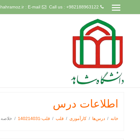
hahramoz.ir
E-mail :
Call us : +982188963122
رش
ه
حتوای
صلی
اطلاعات درس
خانه
درس‌ها
کارآموزی
قلب
قلب-140214031
خلاصه