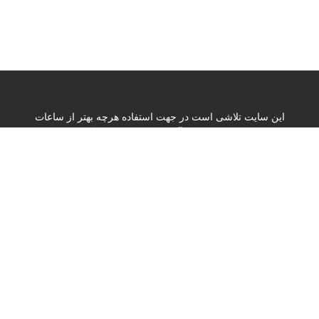
این سایت تلاشی است در جهت استفاده هرچه بهتر از ساعات
فراغت دانشجویان در امر آموزش و همچنین جایگزینی نسبی در
مورد کمبود بیماران آموزشی در بیمارستان آموزشی و امیدوار
است بتواند نقشی هرچند کوچک در زمینه خود آموزی و خود
آزمایی داشته باشد
Read More »
Contact us
تهران خیابان وصال خیابان ایتالیا بیمارستان شهید مصطفی خمینی
Phone : +982188963122